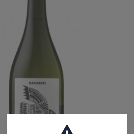
Corprate Site
Privacy Policy
JA
EN
CH
Follow Us