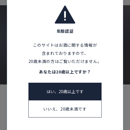
Corprate Site
Privacy Policy
JA
EN
CH
年齢認証
CONTACT US
このサイトはお酒に関する情報が
Follow Us
含まれておりますので、
お問い合わせ
20歳未満の方はご覧いただけません。
あなたは20歳以上ですか？
はい、20歳以上です
いいえ、20歳未満です