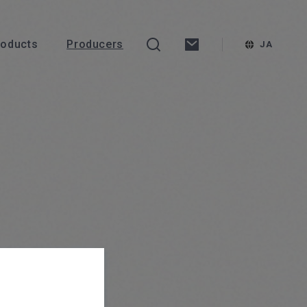
roducts
Producers