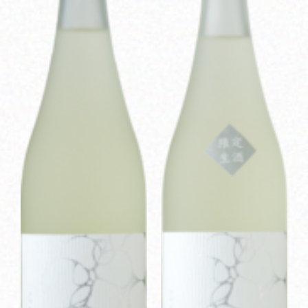
Corprate Site
Privacy Policy
JA
EN
CH
Follow Us