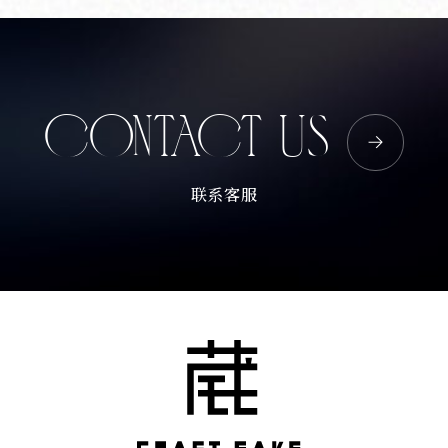
Corprate Site
Privacy Policy
JA
EN
CH
CONTACT US
Follow Us
联系客服