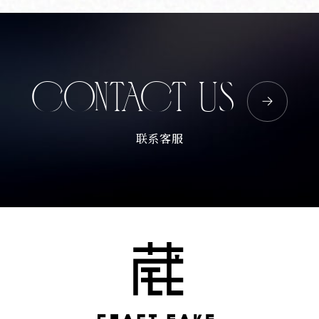
Corprate Site
Privacy Policy
JA
EN
CH
CONTACT US
Follow Us
联系客服