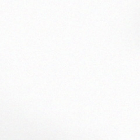
Corprate Site
Privacy Policy
JA
EN
CH
Follow Us