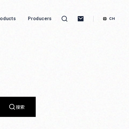
roducts
Producers
搜索