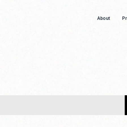
About
P
About