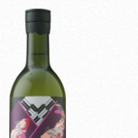
Corprate Site
Privacy Policy
JA
EN
CH
Follow Us