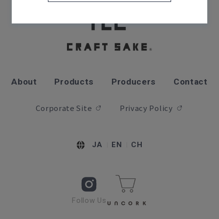
About
Products
Producers
Contact
Corporate Site
Privacy Policy
JA
EN
CH
Follow Us