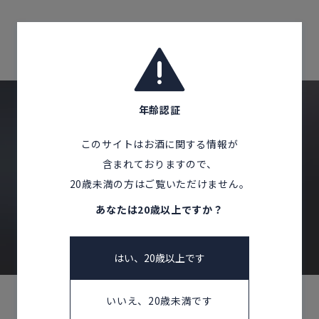
Corprate Site
Privacy Policy
Home
Products
岩手県
JA
EN
CH
年齢認証
Follow Us
このサイトはお酒に関する情報が
CONTACT US
含まれておりますので、
20歳未満の方はご覧いただけません。
お問い合わせ
あなたは20歳以上ですか？
はい、20歳以上です
いいえ、20歳未満です