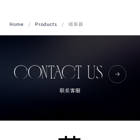
Corprate Site
Privacy Policy
Home
Products
岐阜县
JA
EN
CH
Follow Us
CONTACT US
联系客服