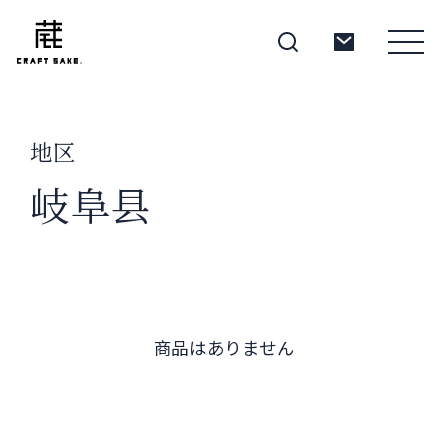
地区
About
岐阜县
Products
Producers
商品はありません