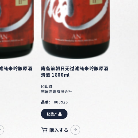
滤纯米吟酿原酒
庵备前朝日无过滤纯米吟酿原酒
清酒 1800ml
冈山县
熊屋酒造有限会社
品番： 000926
获奖产品
購入する