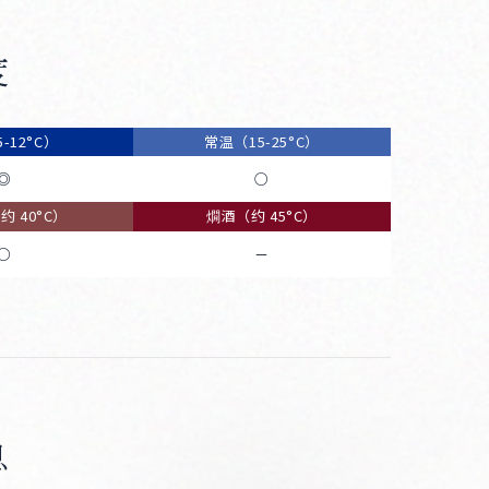
度
-12°C）
常温（15-25°C）
◎
○
 40°C）
燗酒（约 45°C）
○
－
息