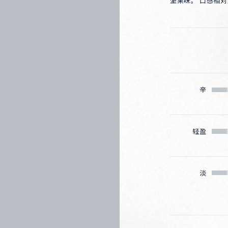
坚果味。 口感相
Corprate Site
Privacy Policy
JA
EN
CH
Follow Us
辛
轻盈
淡