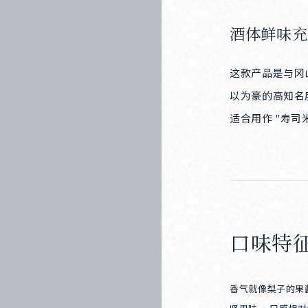
酒体鲜味充
这款产品是与冈
Products
以为豪的高知名
适合用作 "寿
口味特
Producers
香气就像梨子的果