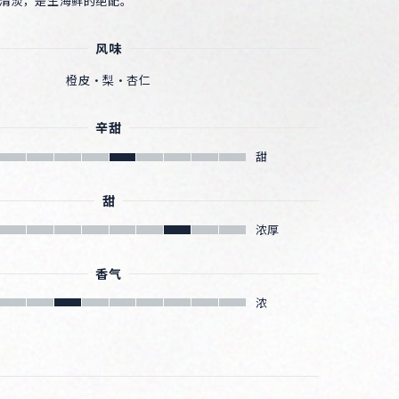
对清淡，是生海鲜的绝配。
风味
橙皮・梨・杏仁
辛甜
甜
甜
浓厚
香气
浓