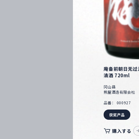
庵备前朝日无过
清酒 720ml
冈山县
熊屋酒造有限会社
品番： 000927
获奖产品
購入する