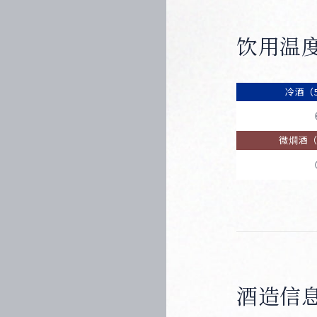
饮用温
冷酒（5
微燗酒（约
酒造信