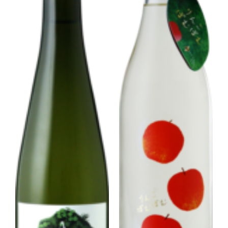
Corprate Site
Privacy Policy
JA
EN
CH
Follow Us