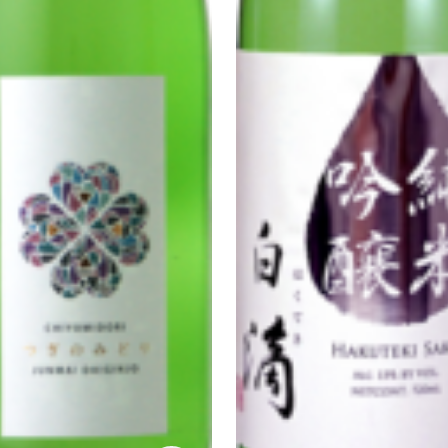
Corprate Site
Privacy Policy
JA
EN
CH
Follow Us