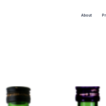
About
P
About