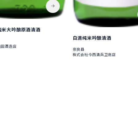
纯米大吟酿原酒清酒
白滴纯米吟酿清酒
奥田酒造店
奈良县
株式会社今西清兵卫商店