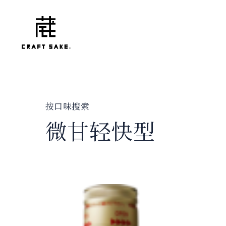
按口味搜索
微甘轻快型