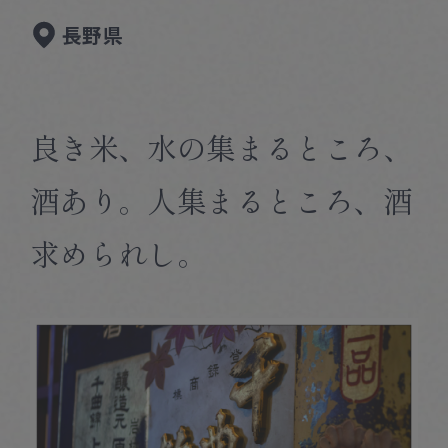
Corprate Site
Privacy Policy
長野県
JA
EN
CH
良き米、水の集まるところ、
Follow Us
酒あり。人集まるところ、酒
求められし。