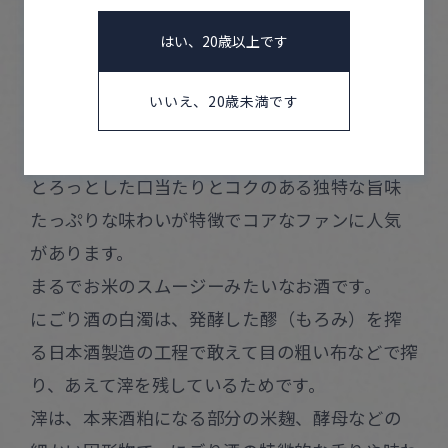
はい、20歳以上です
いいえ、20歳未満です
「にごり酒」とは、一般的には白く濁っている日
本酒のことです。
とろっとした口当たりとコクのある独特な旨味
たっぷりな味わいが特徴でコアなファンに人気
があります。
まるでお米のスムージーみたいなお酒です。
にごり酒の白濁は、発酵した醪（もろみ）を搾
る日本酒製造の工程で敢えて目の粗い布などで搾
り、あえて滓を残しているためです。
滓は、本来酒粕になる部分の米麹、酵母などの