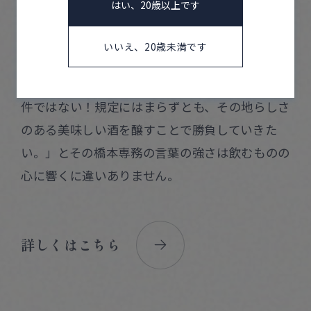
はい、20歳以上です
定は日本酒の味わいやスタイルを理解するには
ガイドとして便利ではあるが、それが良酒という
いいえ、20歳未満です
約束ごとでもなく、最終的に規定にあてはめるこ
とを主軸にすることが美味しい酒造りの必須条
件ではない！規定にはまらずとも、その地らしさ
のある美味しい酒を醸すことで勝負していきた
い。」とその橋本専務の言葉の強さは飲むものの
心に響くに違いありません。
詳しくはこちら