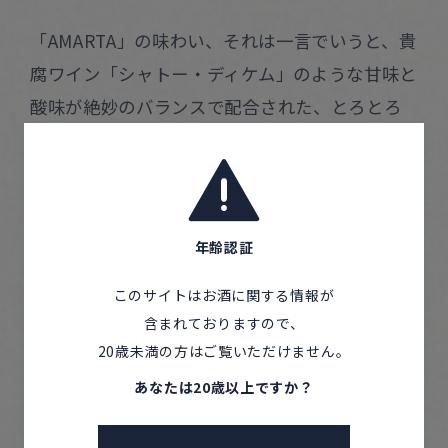
「AMARTA」の味わい、それは一言でいうと、貴
腐ワイン「シャトー・ディケム」のような甘味と
酸味が絶妙のバランスで配合された、とろとろ
と蜜を思わせる甘美な味わいです。
この酒を作り上げるには、日本酒でよく「最
上」いわれる「純米吟醸」「純米大吟醸」などの
規定枠にははまらない酒をつくることになりま
年齢認証
す。
このサイトはお酒に関する情報が
一般的に規定は、日本酒をわかりやすくするた
含まれておりますので、
めのものですが、吉野で、美吉野醸造が自然の中
20歳未満の方はご覧いただけません。
で自然に寄り添って出来上がったものは、この規
あなたは20歳以上ですか？
定で語れない状況に陥ってしまいました。
その中で橋本専務が考えたのは「こういった規