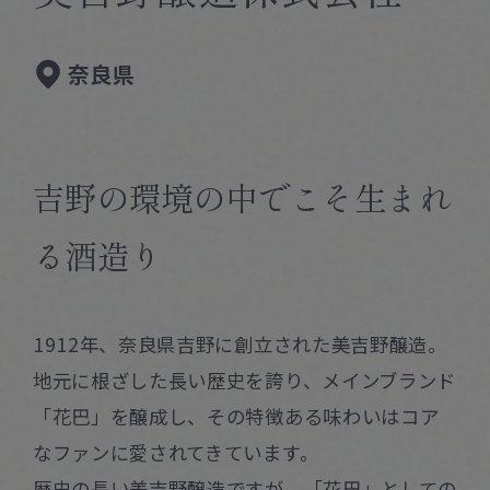
Corprate Site
Privacy Policy
奈良県
JA
EN
CH
Follow Us
吉野の環境の中でこそ生まれ
る酒造り
1912年、奈良県吉野に創立された美吉野醸造。
地元に根ざした長い歴史を誇り、メインブランド
「花巴」を醸成し、その特徴ある味わいはコア
なファンに愛されてきています。
歴史の長い美吉野醸造ですが、「花巴」としての