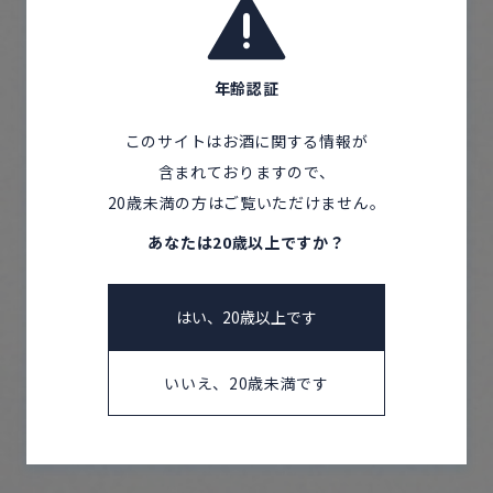
若い世代が企画し、新たな世
年齢認証
代で醸すお酒
このサイトはお酒に関する情報が
含まれておりますので、
20歳未満の方はご覧いただけません。
あなたは20歳以上ですか？
はい、20歳以上です
いいえ、20歳未満です