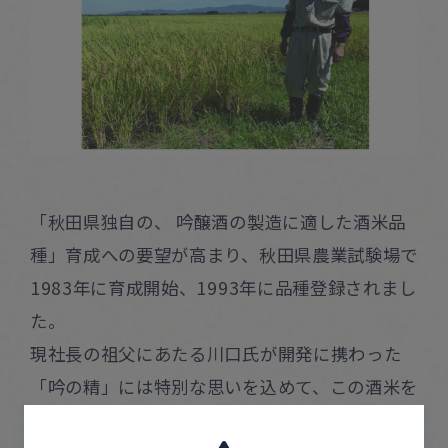
「秋田県独自の、 吟醸酒の製造に適した酒米品
種」育成への要望が高まり、秋田県農業試験場で
1983年に育成開始、1993年に品種登録されまし
た。
現社長の祖父にあたる川口氏が開発に携わった
「吟の精」には特別な思いを込めて、この酒米を
使った酒造りが続けられています。