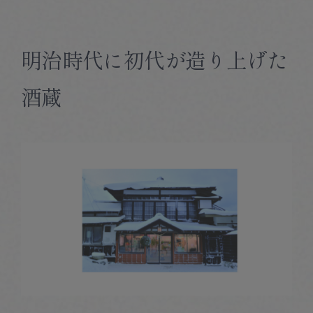
Corprate Site
Privacy Policy
明治時代に初代が造り上げた
JA
EN
CH
酒蔵
Follow Us