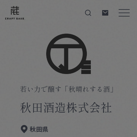
About
Products
若い力で醸す「秋晴れする酒」
秋田酒造株式会社
Producers
秋田県