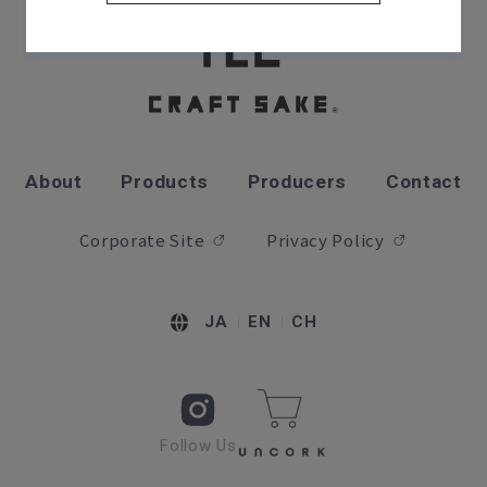
About
Products
Producers
Contact
Corporate Site
Privacy Policy
JA
EN
CH
Follow Us