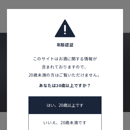
Corprate Site
Privacy Policy
Home
Products
栃木県
JA
EN
CH
年齢認証
Follow Us
このサイトはお酒に関する情報が
CONTACT US
含まれておりますので、
20歳未満の方はご覧いただけません。
お問い合わせ
あなたは20歳以上ですか？
はい、20歳以上です
いいえ、20歳未満です