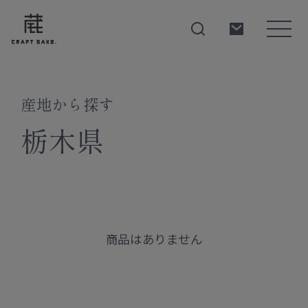
産地から探す
About
栃木県
Products
Producers
商品はありません