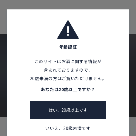
Corprate Site
Privacy Policy
Home
Products
和歌山県
JA
EN
CH
年齢認証
Follow Us
このサイトはお酒に関する情報が
CONTACT US
含まれておりますので、
20歳未満の方はご覧いただけません。
お問い合わせ
あなたは20歳以上ですか？
はい、20歳以上です
いいえ、20歳未満です