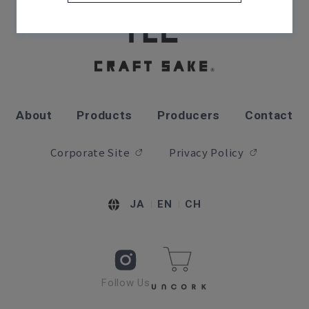
About
Products
Producers
Contact
Corporate Site
Privacy Policy
JA
EN
CH
Follow Us