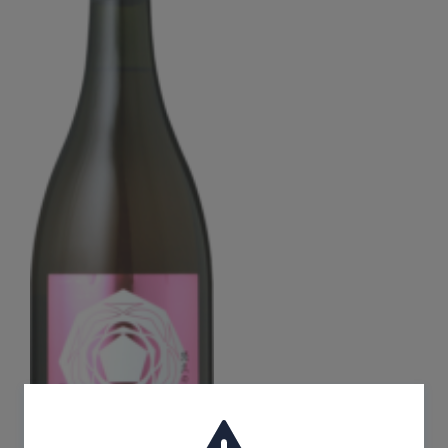
Corprate Site
Privacy Policy
JA
EN
CH
Follow Us