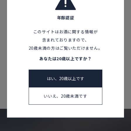
年齢認証
悠久の梅酒 雫
このサイトはお酒に関する情報が
秋田県
含まれておりますので、
金紋秋田酒造株式会社
20歳未満の方はご覧いただけません。
あなたは20歳以上ですか？
はい、20歳以上です
いいえ、20歳未満です
Home
Products
秋田県