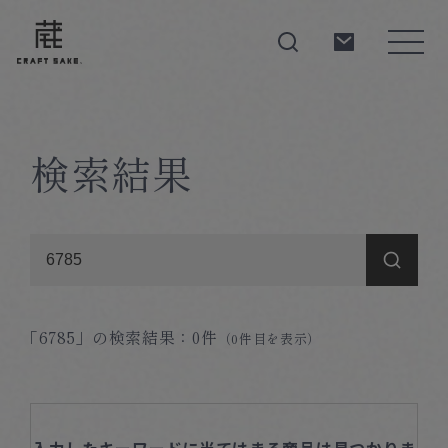
検索結果
About
Products
Producers
「6785」
の検索結果：0件
（0件目を表示）