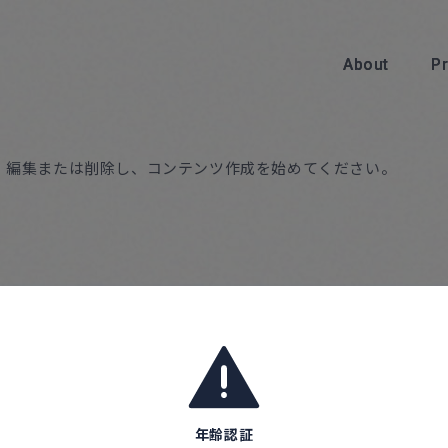
About
About
P
P
です。編集または削除し、コンテンツ作成を始めてください。
About
About
年齢認証