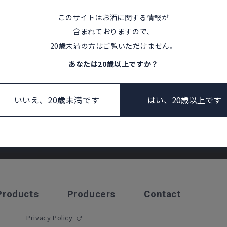
このサイトはお酒に関する情報が
NTACT U
含まれておりますので、
20歳未満の方はご覧いただけません。
Products
Products
あなたは20歳以上ですか？
お問い合わせ
いいえ、20歳未満です
はい、20歳以上です
Producers
Producers
Products
Producers
Contact
Privacy Policy