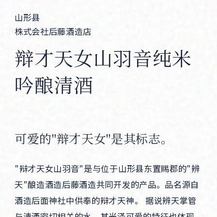
Corprate Site
Privacy Policy
山形县
株式会社后藤酒造店
JA
EN
CH
辩才天女山羽音纯米
吟酿清酒
Follow Us
可爱的"辩才天女"是其标志。
"辩才天女山羽音"是与位于山形县东置赐郡的"辨
天"酿造酒造后藤酒造共同开发的产品。品名源自
酒造后面神社中供奉的辩才天神。 据说辨天掌管
与清酒密切相关的水，其光泽可爱的特征也体现