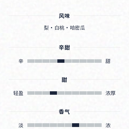
风味
梨・白桃・哈密瓜
辛甜
辛
甜
甜
轻盈
浓厚
香气
淡
浓