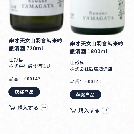
辩才天女山羽音纯米吟
辩才天女山羽音纯米吟
酿清酒 720ml
酿清酒 1800ml
山形县
山形县
株式会社后藤酒造店
株式会社后藤酒造店
品番： 000142
品番： 000141
获奖产品
获奖产品
購入する
購入する