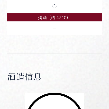
○
燗酒（约 45°C）
－
酒造信息