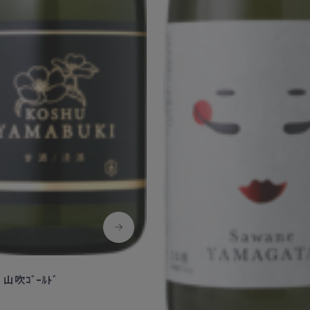
Corprate Site
Privacy Policy
JA
EN
CH
Follow Us
山吹ｺﾞｰﾙﾄﾞ