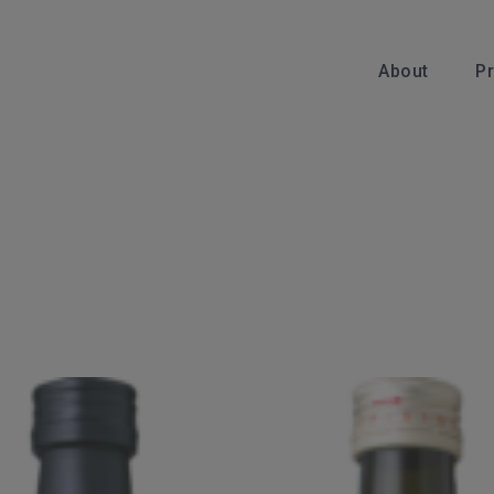
About
P
About