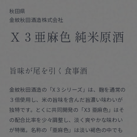
Corprate Site
Privacy Policy
秋田県
金紋秋田酒造株式会社
JA
EN
CH
Ｘ３亜麻色 純米原酒
Follow Us
旨味が尾を引く食事酒
金紋秋田酒造の「X３シリーズ」は、麹を通常の
３倍使用し、米の旨味を含んだ旨濃い味わいが
独特です。とくに共同開発の「X3 亜麻色」はそ
の配合比率を少々調整し、淡く爽やかな味わい
が特徴。名称の「亜麻色」は淡い褐色の中でも