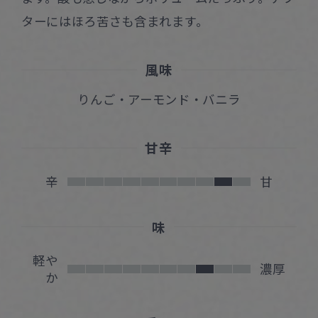
ターにはほろ苦さも含まれます。
風味
りんご・アーモンド・バニラ
甘辛
辛
甘
味
軽や
濃厚
か