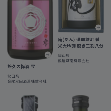
庵(あん) 備前雄町 純
米大吟醸 磨き三割八分
岡山県
熊屋酒造有限会社
悠久の梅酒 雫
秋田県
金紋秋田酒造株式会社