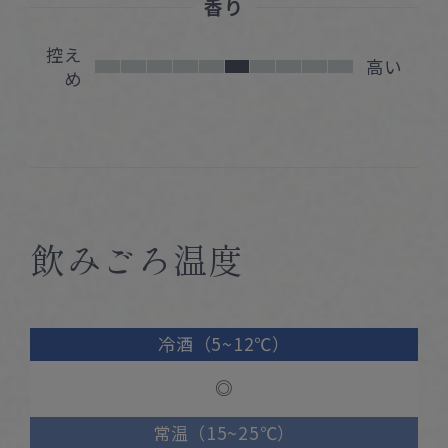
香り
控え
高い
め
飲みごろ温度
冷酒（5~12℃）
◎
常温（15~25℃）