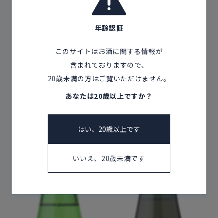
年齢認証
飛来 純米
伊乎乃（いおの）特別
このサイトはお酒に関する情報が
純米 初しぼり
新潟県
含まれておりますので、
越つかの酒造株式会社
20歳未満の方はご覧いただけません。
新潟県
高の井酒造株式会社
あなたは20歳以上ですか？
はい、20歳以上です
いいえ、20歳未満です