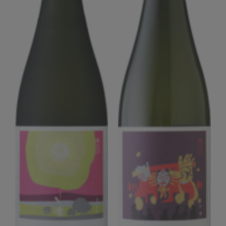
Corprate Site
Privacy Policy
JA
EN
CH
Follow Us