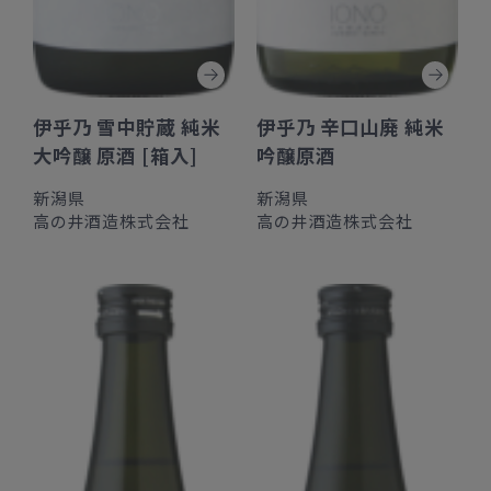
伊乎乃 雪中貯蔵 純米
伊乎乃 辛口山廃 純米
大吟醸 原酒 [箱入]
吟醸原酒
新潟県
新潟県
高の井酒造株式会社
高の井酒造株式会社