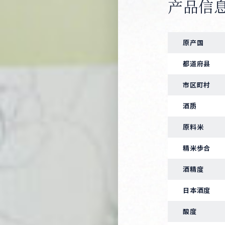
产品信
原产国
都道府县
市区町村
酒质
原料米
精米歩合
酒精度
日本酒度
酸度