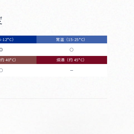
度
-12°C）
常温（15-25°C）
◎
○
 40°C）
燗酒（约 45°C）
○
－