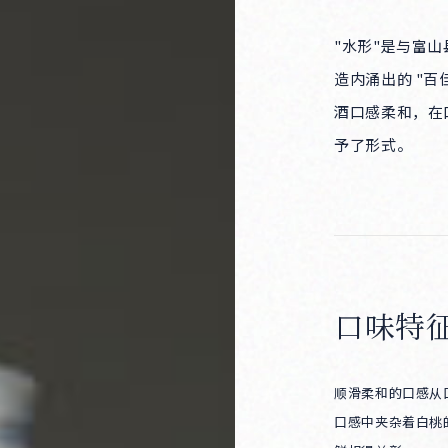
"水形"是与富
造内涌出的 "
酒口感柔和，在
Products
予了形式。
口味特
Producers
顺滑柔和的口感从
口感中夹杂着白桃