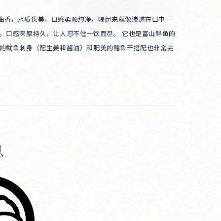
曲香，水质优美，口感柔顺纯净，喝起来就像渗透在口中一
酒，口感深厚持久，让人忍不住一饮而尽。 它也是富山鲜鱼的
鲜的鱿鱼刺身（配生姜和酱油）和肥美的鳕鱼干搭配也非常完
息