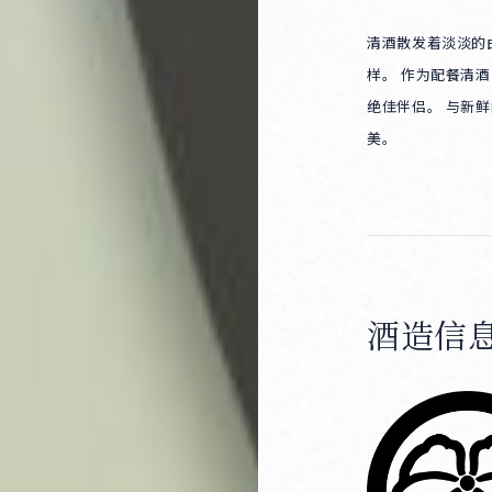
清酒散发着淡淡的
样。 作为配餐清
绝佳伴侣。 与新
美。
酒造信