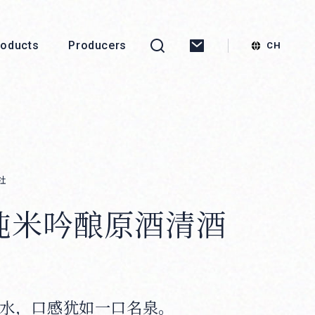
roducts
Producers
社
纯米吟酿原酒清酒
水，口感犹如一口名泉。