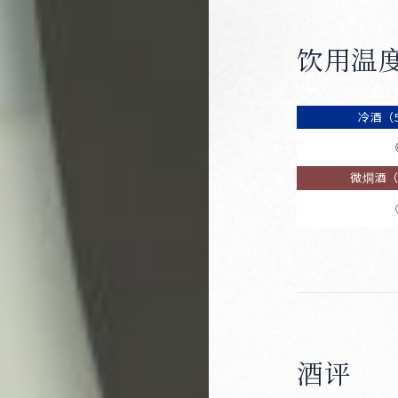
饮用温
冷酒（5
微燗酒（约
酒评