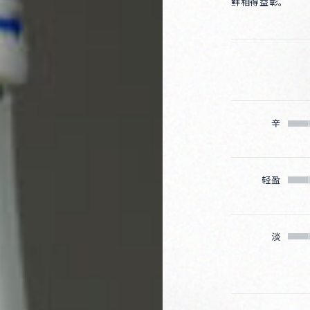
鲜相得益彰。
Corprate Site
Privacy Policy
JA
EN
CH
Follow Us
辛
轻盈
淡