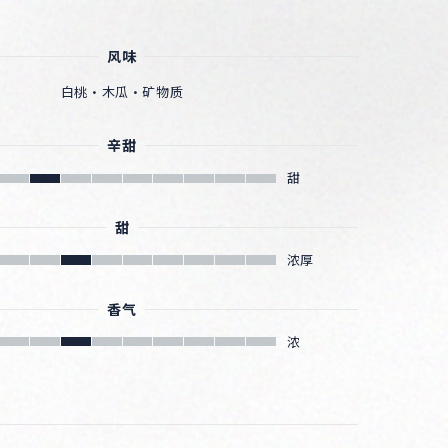
风味
白桃・木瓜・矿物质
辛甜
甜
甜
浓厚
香气
浓