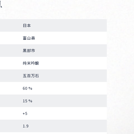
息
日本
富山县
黒部市
纯米吟酿
五百万石
60 %
15 %
+5
1.9