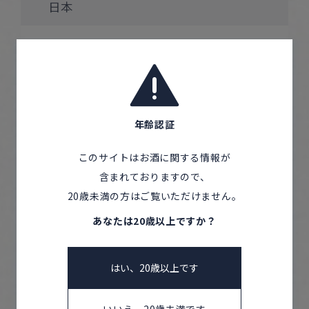
日本
都道府県
静岡県
市区町村
富士宮市
年齢認証
このサイトはお酒に関する情報が
酒質
含まれておりますので、
特別純米
20歳未満の方はご覧いただけません。
原料米
あなたは20歳以上ですか？
誉富士
はい、20歳以上です
精米歩合
65 %