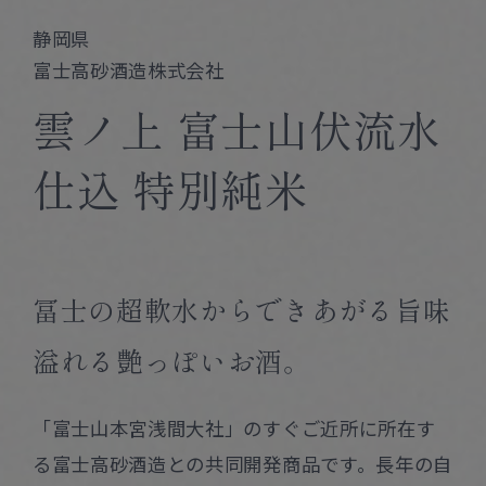
Corprate Site
Privacy Policy
静岡県
富士高砂酒造株式会社
JA
EN
CH
雲ノ上 富士山伏流水
仕込 特別純米
Follow Us
冨士の超軟水からできあがる旨味
溢れる艶っぽいお酒。
「富士山本宮浅間大社」のすぐご近所に所在す
る富士高砂酒造との共同開発商品です。長年の自