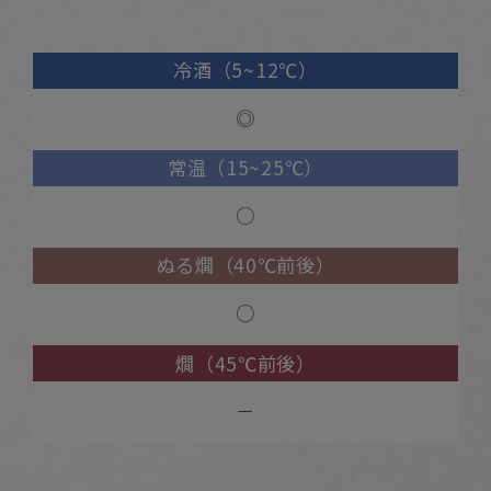
冷酒（5~12℃）
◎
常温（15~25℃）
○
ぬる燗（40℃前後）
○
燗（45℃前後）
－