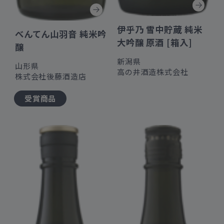
伊乎乃 雪中貯蔵 純米
べんてん山羽音 純米吟
大吟醸 原酒 [箱入]
醸
新潟県
山形県
高の井酒造株式会社
株式会社後藤酒造店
受賞商品