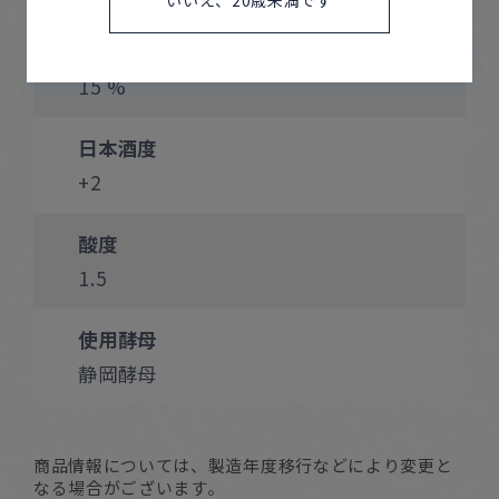
いいえ、20歳未満です
アルコール度数
15 %
日本酒度
+2
酸度
1.5
使用酵母
静岡酵母
商品情報については、製造年度移行などにより変更と
なる場合がございます。