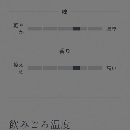
味
軽や
濃厚
か
香り
控え
高い
め
飲みごろ温度