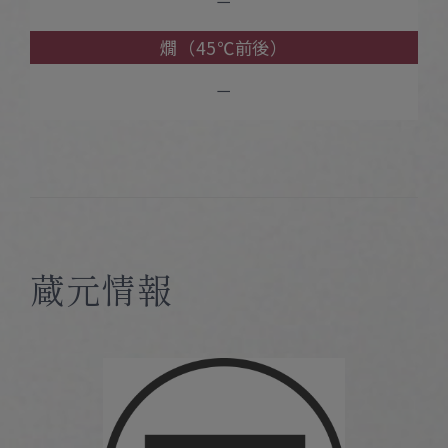
－
燗（45℃前後）
－
蔵元情報