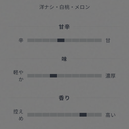
洋ナシ・白桃・メロン
甘辛
辛
甘
味
軽や
濃厚
か
香り
控え
高い
め