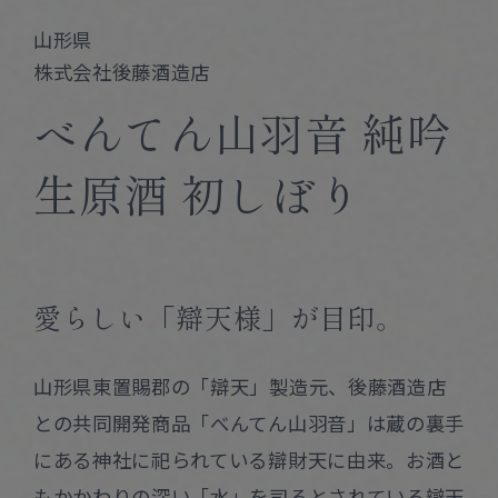
Corprate Site
Privacy Policy
山形県
株式会社後藤酒造店
JA
EN
CH
べんてん山羽音 純吟
生原酒 初しぼり
Follow Us
愛らしい「辯天様」が目印。
山形県東置賜郡の「辯天」製造元、後藤酒造店
との共同開発商品「べんてん山羽音」は蔵の裏手
にある神社に祀られている辯財天に由来。お酒と
もかかわりの深い「水」を司るとされている辯天