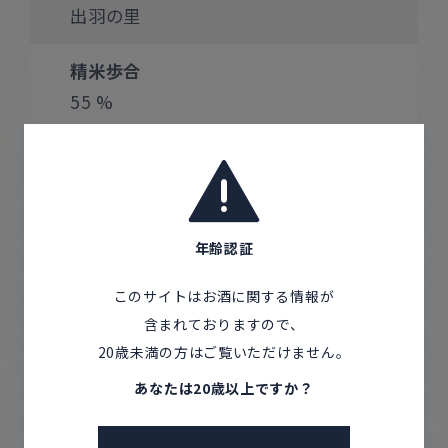
出羽の里
精米歩合
55 %
アルコール度数
17 %
日本酒度
年齢認証
-2
このサイトはお酒に関する情報が
含まれておりますので、
酸度
20歳未満の方はご覧いただけません。
1.3
あなたは20歳以上ですか？
使用酵母
山形吟醸酵母（NF-KA)、きょうかい