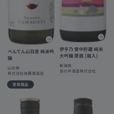
伊乎乃 雪中貯蔵 純米
べんてん山羽音 純米吟
大吟醸 原酒 [箱入]
醸
新潟県
山形県
高の井酒造株式会社
株式会社後藤酒造店
受賞商品