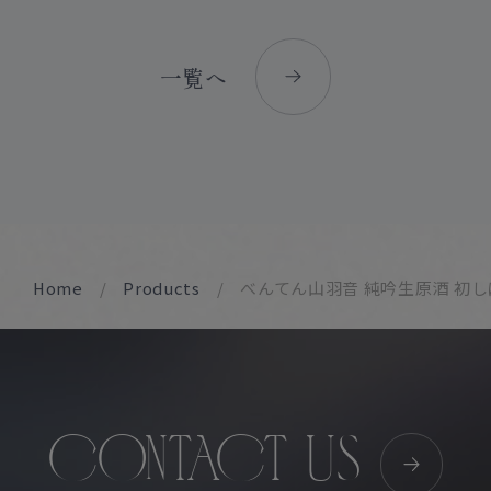
一覧へ
Home
Products
べんてん山羽音 純吟生原酒 初
CONTACT US