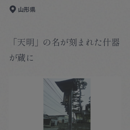
Corprate Site
Privacy Policy
山形県
JA
EN
CH
「天明」の名が刻まれた什器
Follow Us
が蔵に