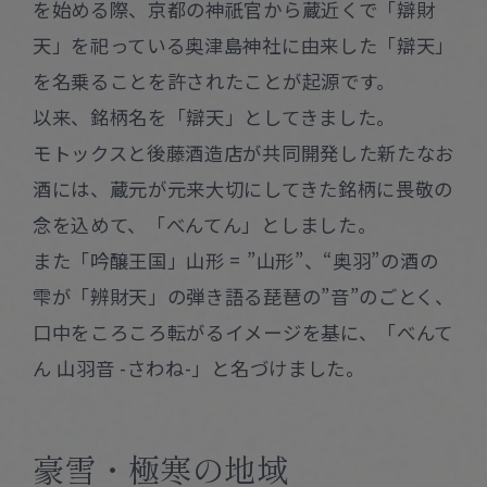
を始める際、京都の神祇官から蔵近くで「辯財
天」を祀っている奥津島神社に由来した「辯天」
を名乗ることを許されたことが起源です。
以来、銘柄名を「辯天」としてきました。
モトックスと後藤酒造店が共同開発した新たなお
酒には、蔵元が元来大切にしてきた銘柄に畏敬の
念を込めて、「べんてん」としました。
また「吟醸王国」山形 = ”山形”、“奥羽”の酒の
雫が「辨財天」の弾き語る琵琶の”音”のごとく、
口中をころころ転がるイメージを基に、「べんて
ん 山羽音 -さわね-」と名づけました。
豪雪・極寒の地域