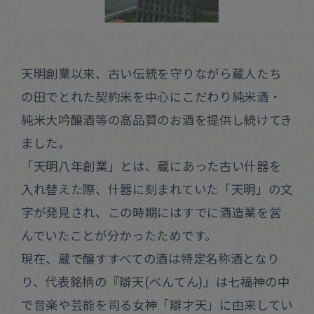
天明創業以来、古い伝統を守りながら蔵人たち
の田でとれた契約米を中心にこだわり純米酒・
純米大吟醸酒等の高品質のお酒を提供し続けてき
ました。
「天明八年創業」とは、蔵にあった古い什器を
入れ替えた際、什器に刻まれていた「天明」の文
字が発見され、この時期にはすでに酒造業を営
んでいたことが分かったためです。
現在、蔵で醸すすべての酒は特定名称酒となり
り、代表銘柄の『辯天(べんてん)』は七福神の中
で音楽や芸能を司る女神「辯才天」に由来してい