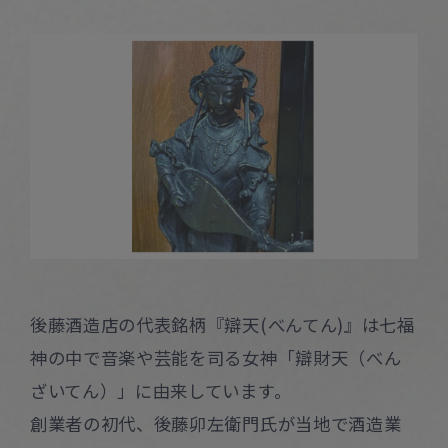
後藤酒造店の代表銘柄『辯天(べんてん)』は七福
神の中で音楽や芸能を司る女神「辯財天（べん
ざいてん）」に由来しています。
創業者の初代、後藤卯左衛門氏が当地で酒造業