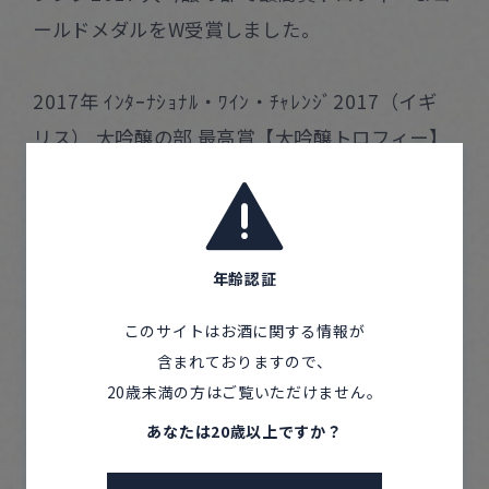
ールドメダルをW受賞しました。
2017年 ｲﾝﾀｰﾅｼｮﾅﾙ・ﾜｲﾝ・ﾁｬﾚﾝｼﾞ2017（イギ
リス） 大吟醸の部 最高賞【大吟醸トロフィー】
受賞
2017年 全米日本酒歓評会 純米酒の部 最高賞 グ
ランプリ（大賞）受賞
年齢認証
2018年 ｲﾝﾀｰﾅｼｮﾅﾙ・ﾜｲﾝ・ﾁｬﾚﾝｼﾞ2018（イギ
リス） ゴールドメダル受賞
このサイトはお酒に関する情報が
2019年 Kura Master（フランス） 金賞受賞
含まれておりますので、
2020年 Kura Master（フランス） プラチナ賞受
20歳未満の方はご覧いただけません。
賞
あなたは20歳以上ですか？
2020年 全米日本酒歓評会 ゴールドメダル受