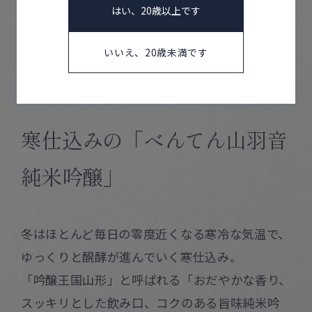
賞、蔵元最高賞【エメラルド賞】受賞
はい、20歳以上です
2021年 ｲﾝﾀｰﾅｼｮﾅﾙ・ﾜｲﾝ・ﾁｬﾚﾝｼﾞ2021（イギ
リス） 部門最高賞【古酒トロフィー】受賞
いいえ、20歳未満です
2021年 全米日本酒歓評会 ゴールドメダル受賞
寒仕込みの「べんてん山羽音
純米吟醸」
冬はほとんど毎日の零度近くなる寒冷な気温で、
ゆっくりと醗酵が進んでいく寒仕込み。
「吟醸王国山形」と呼ばれる「おだやかな香り、
スッキリとした飲み口、コクのある旨味純米吟