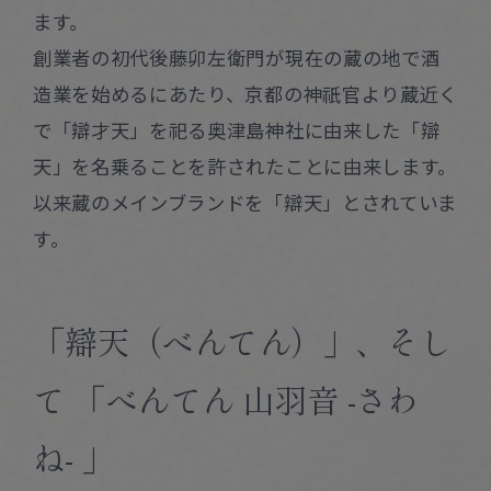
ます。
創業者の初代後藤卯左衛門が現在の蔵の地で酒
造業を始めるにあたり、京都の神祇官より蔵近く
で「辯才天」を祀る奥津島神社に由来した「辯
天」を名乗ることを許されたことに由来します。
以来蔵のメインブランドを「辯天」とされていま
す。
「辯天（べんてん）」、そし
て 「べんてん 山羽音 -さわ
ね- 」