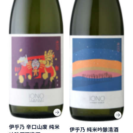
伊乎乃 辛口山废 纯米
伊乎乃 纯米吟酿清酒