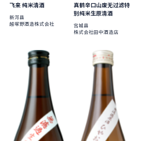
飞来 纯米清酒
真鹤辛口山废无过滤特
别纯米生原清酒
新泻县
越塚野酒造株式会社
宫城县
株式会社田中酒造店