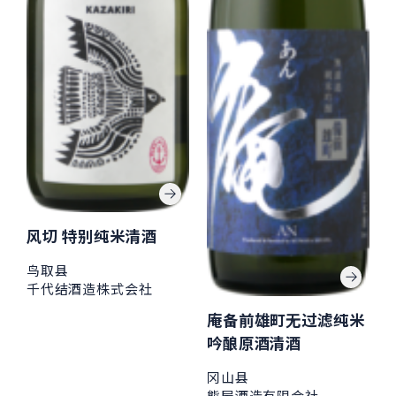
风切 特别纯米清酒
鸟取县
千代结酒造株式会社
庵备前雄町无过滤纯米
吟酿原酒清酒
冈山县
熊屋酒造有限会社