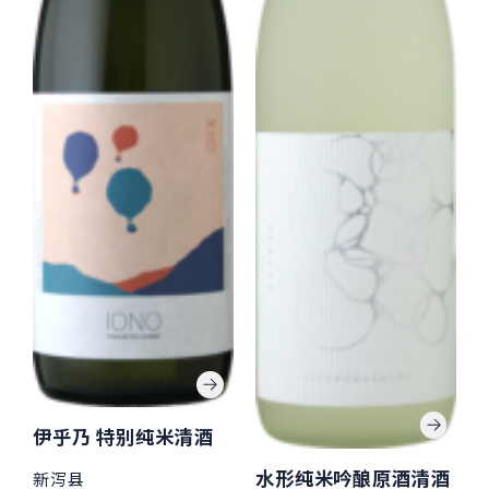
伊乎乃 特别纯米清酒
水形纯米吟酿原酒清酒
新泻县