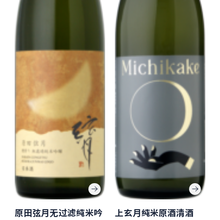
原田弦月无过滤纯米吟
上玄月纯米原酒清酒