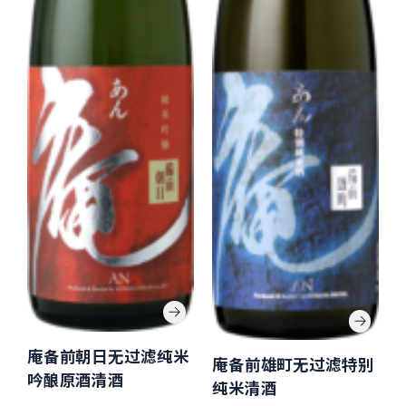
庵备前朝日无过滤纯米
庵备前雄町无过滤特别
吟酿原酒清酒
纯米清酒