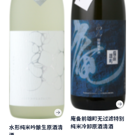
庵备前雄町无过滤特别
纯米冷卸原酒清酒
水形纯米吟酿生原酒清
酒