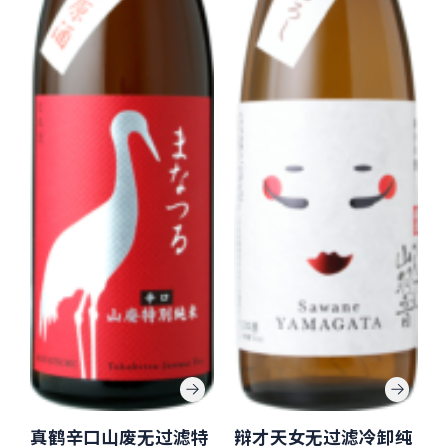
真鹤辛口山废无过滤特
辩才天女无过滤冷卸纯