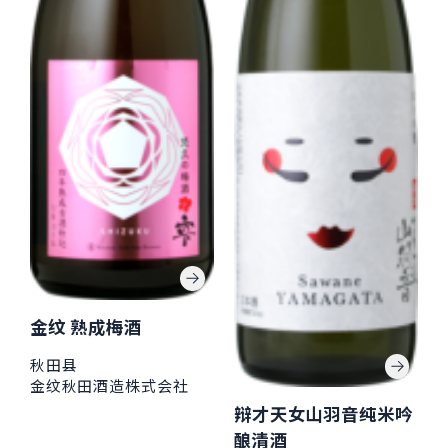
金纹 熟成梅酒
秋田县
金纹秋田酒造株式会社
辩才天女山羽音纯米吟
酿清酒