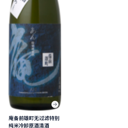
庵备前雄町无过滤特别
纯米冷卸原酒清酒